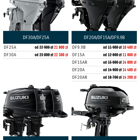
DF20A/DF15A/DF9.9B
DF30A/DF25A
DF9.9B
od
11 900 zł
10 400 zł
DF25A
od
22 900 zł
21 900 zł
DF15A
od
12 600 zł
11 600 zł
DF30A
od
23 800 zł
22 300 zł
DF15AR
od
15 000 zł
14 600 zł
DF20A
od
14 900 zł
14 400 zł
DF20AR
od
16 700 zł
14 200 zł