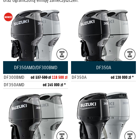
oraz ograniczoną emisję zanieczyszczeń.
DF350AMD/DF300BMD
DF350A
DF300BMD
od
137 500 zł
118 500 zł
DF350A
od 136 000 zł *
DF350AMD
od 145 000 zł *