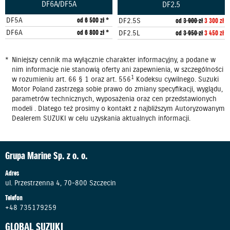
DF6A/DF5A
DF2.5
DF5A
od 6 500 zł *
DF2.5S
od
3 900 zł
3 300 zł
DF6A
od 6 800 zł *
DF2.5L
od
3 950 zł
3 450 zł
Niniejszy cennik ma wyłącznie charakter informacyjny, a podane w
nim informacje nie stanowią oferty ani zapewnienia, w szczególności
1
w rozumieniu art. 66 § 1 oraz art. 556
Kodeksu cywilnego. Suzuki
Motor Poland zastrzega sobie prawo do zmiany specyfikacji, wyglądu,
parametrów technicznych, wyposażenia oraz cen przedstawionych
modeli . Dlatego też prosimy o kontakt z najbliższym Autoryzowanym
Dealerem SUZUKI w celu uzyskania aktualnych informacji.
Grupa Marine Sp. z o. o.
Adres
ul. Przestrzenna 4, 70-800 Szczecin
Telefon
+48 735179259
GLOBAL SUZUKI