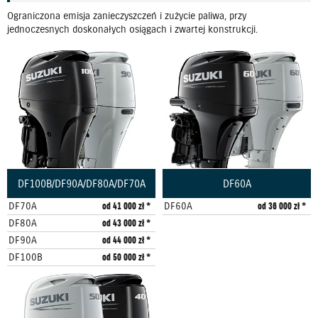
Ograniczona emisja zanieczyszczeń i zużycie paliwa, przy
jednoczesnych doskonałych osiągach i zwartej konstrukcji.
DF100B/DF90A/DF80A/DF70A
DF60A
DF70A
od 41 000 zł *
DF60A
od 36 000 zł *
DF80A
od 43 000 zł *
DF90A
od 44 000 zł *
DF100B
od 50 000 zł *