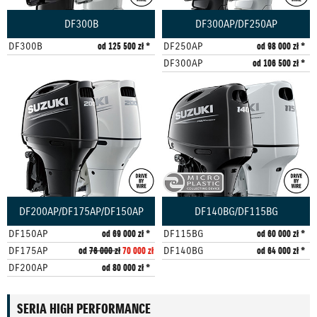
DF300B
DF300AP/DF250AP
DF300B
od 125 500 zł *
DF250AP
od 98 000 zł *
DF300AP
od 106 500 zł *
DF200AP/DF175AP/DF150AP
DF140BG/DF115BG
DF150AP
od 69 000 zł *
DF115BG
od 60 000 zł *
DF175AP
od
76 000 zł
70 000 zł
DF140BG
od 64 000 zł *
DF200AP
od 80 000 zł *
SERIA HIGH PERFORMANCE