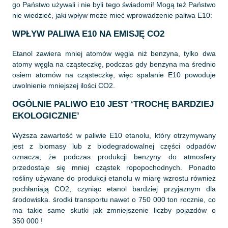
go Państwo używali i nie byli tego świadomi! Mogą też Państwo
nie wiedzieć, jaki wpływ może mieć wprowadzenie paliwa E10:
WPŁYW PALIWA E10 NA EMISJĘ CO2
Etanol zawiera mniej atomów węgla niż benzyna, tylko dwa
atomy węgla na cząsteczkę, podczas gdy benzyna ma średnio
osiem atomów na cząsteczkę, więc spalanie E10 powoduje
uwolnienie mniejszej ilości CO2.
OGÓLNIE PALIWO E10 JEST ‘TROCHĘ BARDZIEJ
EKOLOGICZNIE’
Wyższa zawartość w paliwie E10 etanolu, który otrzymywany
jest z biomasy lub z biodegradowalnej części odpadów
oznacza, że podczas produkcji benzyny do atmosfery
przedostaje się mniej cząstek ropopochodnych. Ponadto
rośliny używane do produkcji etanolu w miarę wzrostu również
pochłaniają CO2, czyniąc etanol bardziej przyjaznym dla
środowiska. środki transportu nawet o 750 000 ton rocznie, co
ma takie same skutki jak zmniejszenie liczby pojazdów o
350 000 !