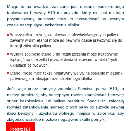
Mając to na uwadze, zalecane jest unikanie wielokrotnego
tankowania benzyny E10 do pojazdu, który nie jest do tego
przystosowany, ponieważ może to spowodować po pewnym
czasie następujące uszkodzenia silnika:
W przypadku częstego tankowania niewłaściwego typu paliwa
zawarty w nim etanol może po pewnym czasie przyczynić się do
korozji zbiornika paliwa.
Wysoka zdolność etanolu do rozpuszczania może negatywnie
wpłynąć na uszczelki i uszczelnienia stosowane w niektórych
układach paliwowych.
Etanol może mieć także negatywny wpływ na spalanie mieszanki
paliwowej, utrudniając rozruch zimnego silnika.
Jeśli więc przez pomyłkę zatankują Państwo paliwo E10, to
należy pamiętać, aby następnym razem zatankować benzynę
super bezołowiową lub paliwo premium. Specjaliści zalecają
również zatankowanie jednego z tych paliw po zużyciu pewnej
ilości benzyny i uzyskaniu wolnego miejsca w zbiorniku, aby
złagodzić wszelkie możliwe negatywne skutki pomyłki.
Pobierz PDF