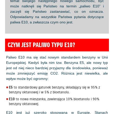
temat swojego następnego nowego samochodu, być
może natknęli się Państwo na termin „paliwo E10” i
zaczęli się Państwo zastanawiać, co on oznacza.
Odpowiadamy na wszystkie Państwa pytania dotyczące
paliwa E10, a zwłaszcza czym ono jest.
CZYM JEST PALIWO TYPU E10?
Paliwo E10 ma się stać nowym standardem benzyny w Unii
Europejskiej. Kiedyś była nim tzw. Benzyna E5, ale nowy typ
jest od niej nieco bardziej przyjazny dla środowiska, ponieważ
może zmniejszyć emisję CO2. Różnica jest niewielka, ale
wpływ może być ogromny:
E5
to standardowy gatunek benzyny, składający się w 95% z
benzyny oktanowej i w 5% z bioetanolu.
E10
to nowa mieszanka, zawierająca 10% bioetanolu i 90%
benzyny oktanowej.
E10 jest już szeroko stosowana w Europie, Stanach