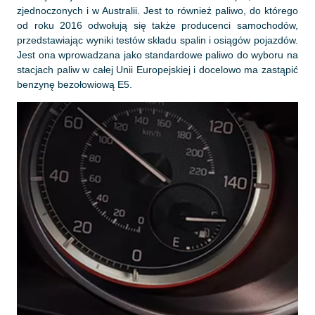
zjednoczonych i w Australii. Jest to również paliwo, do którego
od roku 2016 odwołują się także producenci samochodów,
przedstawiając wyniki testów składu spalin i osiągów pojazdów.
Jest ona wprowadzana jako standardowe paliwo do wyboru na
stacjach paliw w całej Unii Europejskiej i docelowo ma zastąpić
benzynę bezołowiową E5.